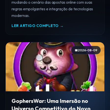
mudando o cenário das apostas online com suas
regras empolgantes e integração de tecnologias
modernas.
LER ARTIGO COMPLETO
📅
2026-08-09
GophersWar: Uma Imersão no
Universo Competitivo do Novo