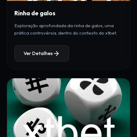
Rinha de galos
Exploração aprofundada da rinha de galos, uma
prática controvérsia, dentro do contexto do xtbet.
Ver Detalhes