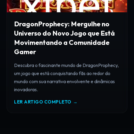
DragonProphecy: Mergulhe no
Universo do Novo Jogo que Está
Movimentando a Comunidade
Gamer
Descubra o fascinante mundo de DragonProphecy,
um jogo que está conquistando fãs ao redor do
mundo com sua narrativa envolvente e dinâmicas
inovadoras.
LER ARTIGO COMPLETO