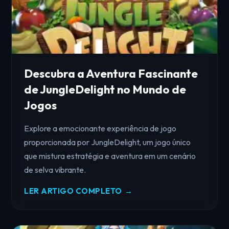
Descubra a Aventura Fascinante
de JungleDelight no Mundo de
Jogos
Explore a emocionante experiência de jogo
proporcionada por JungleDelight, um jogo único
que mistura estratégia e aventura em um cenário
de selva vibrante.
LER ARTIGO COMPLETO