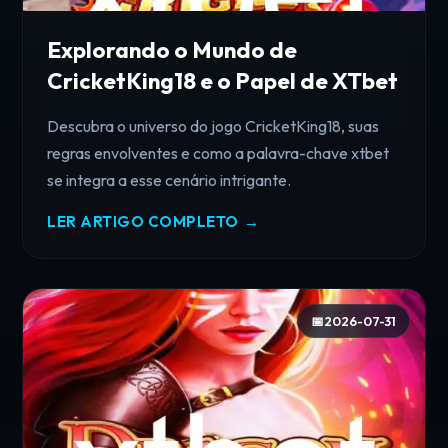
Explorando o Mundo de
CricketKing18 e o Papel de XTbet
Descubra o universo do jogo CricketKing18, suas
regras envolventes e como a palavra-chave xtbet
se integra a esse cenário intrigante.
LER ARTIGO COMPLETO
📅
2026-07-31