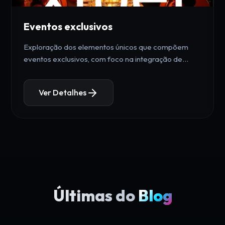
Eventos exclusivos
Exploração dos elementos únicos que compõem
eventos exclusivos, com foco na integração de
conceitos inovadores como 'xtbet' para uma
experiência memorável.
Ver Detalhes
Últimas do
Blog