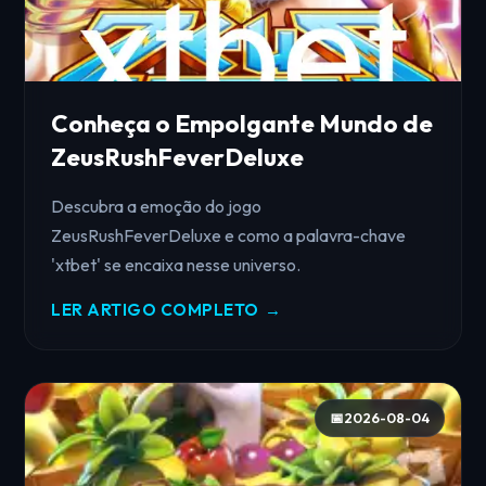
Conheça o Empolgante Mundo de
ZeusRushFeverDeluxe
Descubra a emoção do jogo
ZeusRushFeverDeluxe e como a palavra-chave
'xtbet' se encaixa nesse universo.
LER ARTIGO COMPLETO
📅
2026-08-04